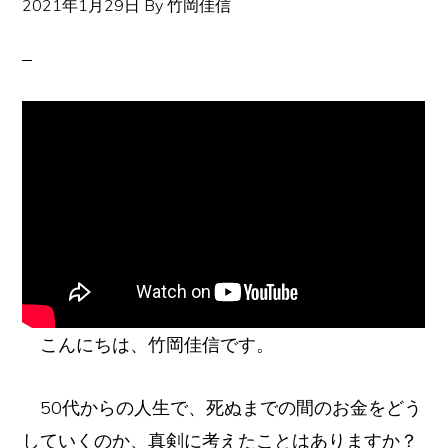
2021年1月29日
By
竹岡佳信
な
場
所
で、
好
き
な
こ
と
を、
好
こんにちは、竹岡佳信です。
き
50代からの人生で、死ぬまでの間のお金をどう
な
していくのか、真剣に考えたことはありますか？
だ