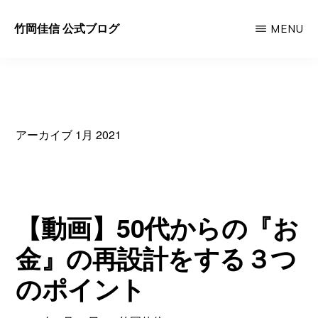
Skip
竹岡佳信 公式ブログ
MENU
to
好
main
き
content
な
時
アーカイブ 1月 2021
に、
好
き
な
【動画】50代からの『お
人
金』の再設計をする３つ
と、
のポイント
好
き