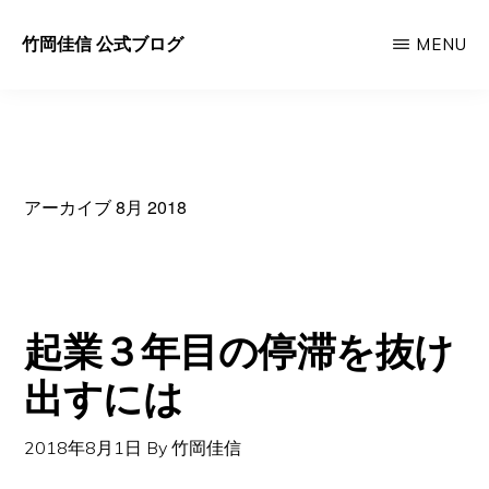
Skip
竹岡佳信 公式ブログ
MENU
to
好
main
き
content
な
時
アーカイブ 8月 2018
に、
好
き
な
起業３年目の停滞を抜け
人
出すには
と、
好
2018年8月1日
By
竹岡佳信
き