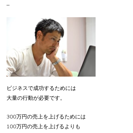
な
場
所
で、
好
き
な
こ
と
ビジネスで成功するためには
を、
大量の行動が必要です。
好
き
300万円の売上を上げるためには
な
100万円の売上を上げるよりも
だ